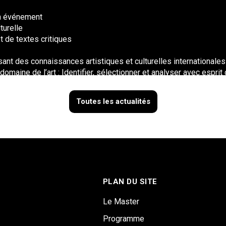
un événement
turelle
 de textes critiques
isant des connaissances artistiques et culturelles internationales
maine de l’art : Identifier, sélectionner et analyser avec esprit
 en œuvre un projet
responsabilité écologique et environnementale, d’éthique, de d
Toutes les actualités
PLAN DU SITE
Le Master
Programme