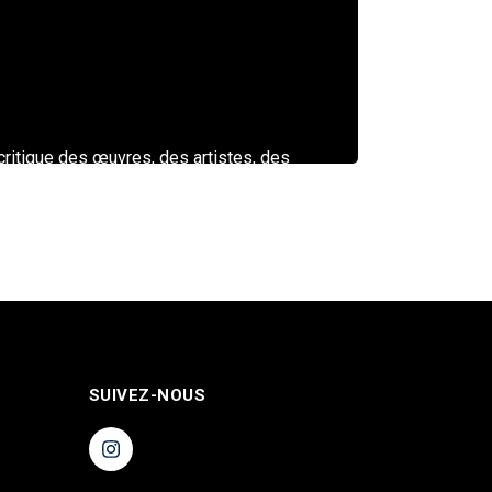
 critique des œuvres, des artistes, des
éontologie
SUIVEZ-NOUS