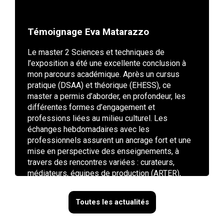
Témoignage Eva Matarazzo
Le master 2 Sciences et techniques de
l’exposition a été une excellente conclusion à
mon parcours académique. Après un cursus
pratique (DSAA) et théorique (EHESS), ce
master a permis d’aborder, en profondeur, les
différentes formes d’engagement et
professions liées au milieu culturel. Les
échanges hebdomadaires avec les
professionnels assurent un ancrage fort et une
mise en perspective des enseignements, à
travers des rencontres variées : curateurs,
médiateurs, équipes de production (ARTER),
critiques d’art, originaires d’institutions (Palais
de Tokyo, Centre Pompidou), de centres d’art
Toutes les actualités
(FRAC, Crédac, Fondation Pernod-Ricard) ou
encore de collectifs (POUSH, Le Wonder).