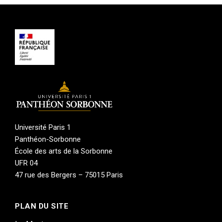
Cette formation œuvre à accompagner les
étudiant·es dans l’exploration de ces
différentes voies, en nous faisant devenir
parties prenantes de la mise en œuvre d’une
exposition, pensée dans son ensemble
(commissariat d’exposition, production
artistique, scénographie, financements, lien avec
les artistes et institutions partenaires, édition,
médiation, etc.). Ce projet collectif est le point
clé de ce master, le plus formateur à mon sens,
permettant de se plonger concrètement dans la
Université Paris 1
création et la gestion d’un projet culturel, à tous
Panthéon-Sorbonne
les niveaux, et de le porter sous toutes ses
formes (via des performances, des tables
École des arts de la Sorbonne
rondes, des projections, etc.). En ce sens, le
UFR 04
projet d’exposition est une véritable expérience
47 rue des Bergers – 75015 Paris
professionnelle, formatrice et enrichissante,
tout comme les échanges du collectif formé par
l’ensemble de la promotion.
PLAN DU SITE
Le master 2 Sciences et techniques de