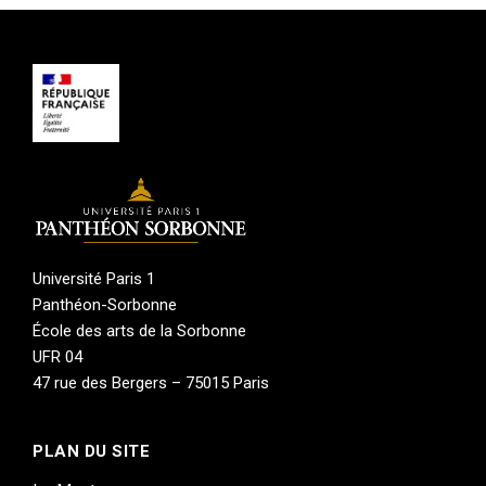
permettant de comprendre quel(s) moment(s)
de la création je voulais accompagner.
Je suis aujourd’hui responsable des résidences
à la Villa Médicis où je travaille
quotidiennement avec des artistes de toutes
les disciplines pour les accompagner, avec mon
équipe, dans la recherche et l’expérimentation.
Université Paris 1
Panthéon-Sorbonne
École des arts de la Sorbonne
UFR 04
47 rue des Bergers – 75015 Paris
PLAN DU SITE