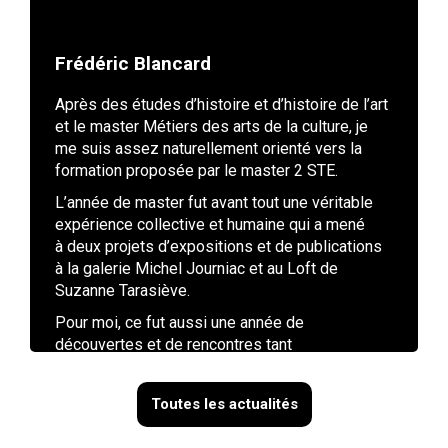
Frédéric Blancard
Après des études d’histoire et d’histoire de l’art
et le master Métiers des arts de la culture, je
me suis assez naturellement orienté vers la
formation proposée par le master 2 STE.
L’année de master fut avant tout une véritable
expérience collective et humaine qui a mené
à deux projets d’expositions et de publications
à la galerie Michel Journiac et au Loft de
Suzanne Tarasiève.
Pour moi, ce fut aussi une année de
découvertes et de rencontres tant
professionnelles, artistiques qu’amicales.
Après plusieurs expériences professionnelles
Toutes les actualités
passées au cours de mes études, cette
dernière année fut aussi décisive, me